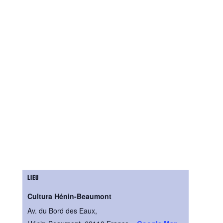
LIEU
Cultura Hénin-Beaumont
Av. du Bord des Eaux,