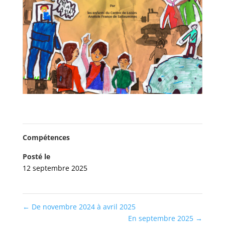
Compétences
Posté le
12 septembre 2025
←
De novembre 2024 à avril 2025
En septembre 2025
→