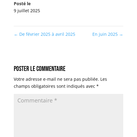
Posté le
9 juillet 2025
←
De février 2025 à avril 2025
En juin 2025
→
Poster le commentaire
Votre adresse e-mail ne sera pas publiée.
Les
champs obligatoires sont indiqués avec
*